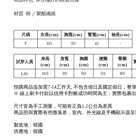
材質: 棉 / 聚酯纖維
尺碼
衣長(cm)
胸寬(cm)
臀寬(cm)
袖長(cm)
Ｆ
60
30
42
-
身高
肩寬
胸圍
腰圍
臀圍
試穿人員
(cm)
(cm)
(cm)
(cm)
(cm)
Lily
165
39
90
65
89
預購商品追加需7-14工作天, 不包含假日及國定假日，
※ 線上刷卡付款以信用卡對帳成功時間為主；實際包裹
尺寸皆為手工測量，可能有正負1-2公分為差異
商品照與實際有些微落差，室內、外光線及手機顯示器呈
製造地：韓國
供應地：韓國