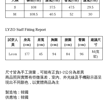
尺碼
褲長(cm)
腰寬(cm)
臀寬(cm)
腿寬(cm)
S
108
37.5
47.5
29.5
M
108.5
40.5
52
30
LYZO Staff Fitting Report
試穿人
身高
肩寬
胸圍
腰圍
臀圍
建議尺
員
(cm)
(cm)
(cm)
(cm)
(cm)
寸
M(寬
Leon
177
45
94
84
96
鬆)
尺寸皆為手工測量，可能有正負1-2公分為差異
商品照與實際有些微落差，室內、外光線及手機顯示器呈
現出不同顏色，以實體商品為主
製造地：韓國
供應地：韓國