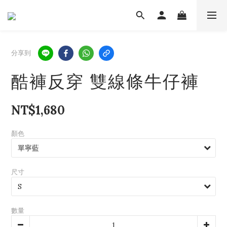
分享到
酷褲反穿 雙線條牛仔褲
NT$1,680
顏色
尺寸
數量